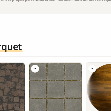
rquet
2K
2K