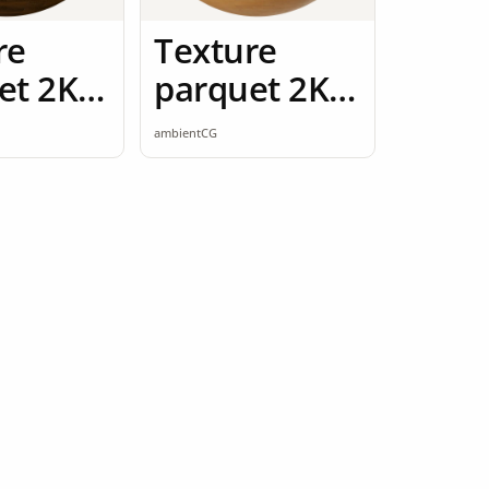
re
Texture
et 2K
parquet 2K
ess
seamless
ambientCG