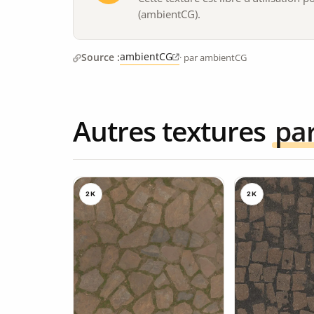
(ambientCG).
ambientCG
Source :
· par ambientCG
Autres textures
pa
2K
2K