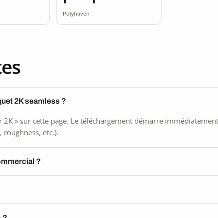
Polyhaven
tes
quet 2K seamless ?
 2K » sur cette page. Le téléchargement démarre immédiatement, s
 roughness, etc.).
commercial ?
) ?