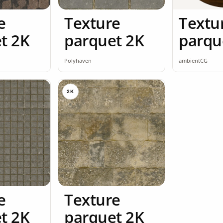
e
Texture
Textu
t 2K
parquet 2K
parqu
seaml
Polyhaven
ambientCG
2K
e
Texture
t 2K
parquet 2K