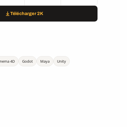
Télécharger 2K
inema 4D
Godot
Maya
Unity