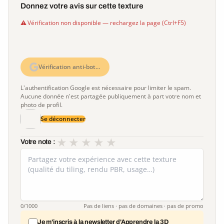
Donnez votre avis sur cette texture
Vérification non disponible — rechargez la page (Ctrl+F5)
Vérification anti-bot…
L'authentification Google est nécessaire pour limiter le spam.
Aucune donnée n'est partagée publiquement à part votre nom et
photo de profil.
Se déconnecter
★
★
★
★
★
Votre note :
0
/1000
Pas de liens · pas de domaines · pas de promo
Je m'inscris à la newsletter d'Apprendre la 3D