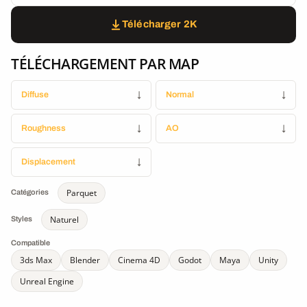
Télécharger 2K
TÉLÉCHARGEMENT PAR MAP
Diffuse
↓
Normal
↓
Roughness
↓
AO
↓
Displacement
↓
Parquet
Catégories
Naturel
Styles
Compatible
3ds Max
Blender
Cinema 4D
Godot
Maya
Unity
Unreal Engine