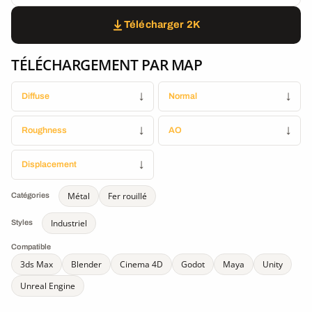
Télécharger 2K
TÉLÉCHARGEMENT PAR MAP
Diffuse
↓
Normal
↓
Roughness
↓
AO
↓
Displacement
↓
Métal
Fer rouillé
Catégories
Industriel
Styles
Compatible
3ds Max
Blender
Cinema 4D
Godot
Maya
Unity
Unreal Engine