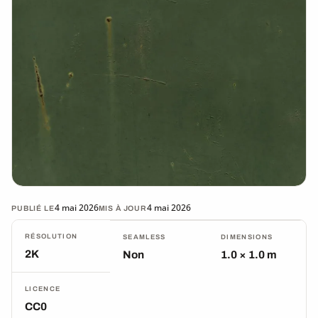
4 mai 2026
4 mai 2026
PUBLIÉ LE
MIS À JOUR
RÉSOLUTION
SEAMLESS
DIMENSIONS
2K
Non
1.0 × 1.0 m
LICENCE
CC0