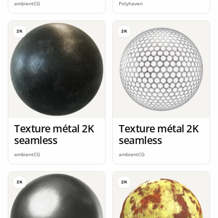
seamless
ambientCG
Polyhaven
2K
2K
Texture métal 2K
Texture métal 2K
seamless
seamless
ambientCG
ambientCG
2K
2K