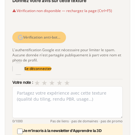
Donnez votre avis sur cette texture
Vérification non disponible — rechargez la page (Ctrl+F5)
Vérification anti-bot…
L'authentification Google est nécessaire pour limiter le spam.
Aucune donnée n'est partagée publiquement à part votre nom et
photo de profil.
Se déconnecter
★
★
★
★
★
Votre note :
0
/1000
Pas de liens · pas de domaines · pas de promo
Je m'inscris à la newsletter d'Apprendre la 3D