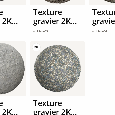
e
Texture
Textu
r 2K
gravier 2K
gravie
ss
seamless
seaml
ambientCG
ambientCG
2K
e
Texture
r 2K
gravier 2K