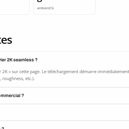
ss
seamless
ambientCG
tes
vier 2K seamless ?
 2K » sur cette page. Le téléchargement démarre immédiatement, s
 roughness, etc.).
commercial ?
) ?