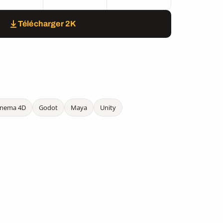
Télécharger 2K
inema 4D
Godot
Maya
Unity