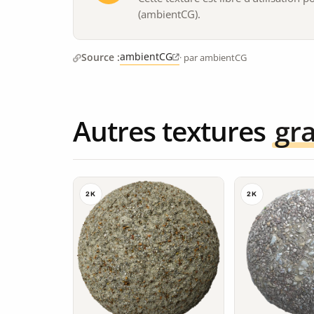
(ambientCG).
ambientCG
Source :
· par ambientCG
Autres textures
gra
2K
2K