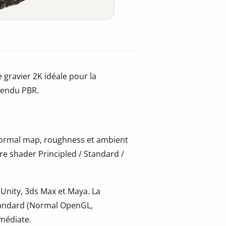
 gravier 2K idéale pour la
 rendu PBR.
 normal map, roughness et ambient
re shader Principled / Standard /
 Unity, 3ds Max et Maya. La
tandard (Normal OpenGL,
mmédiate.