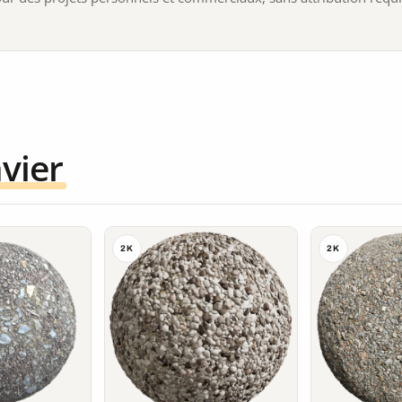
vier
2K
2K