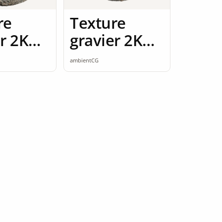
re
Texture
r 2K
gravier 2K
ess
seamless
ambientCG