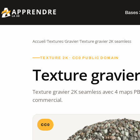
Bases
Accueil
/
Textures
/
Gravier
/
Texture gravier 2K seamless
TEXTURE 2K · CC0 PUBLIC DOMAIN
Texture gravie
Texture gravier 2K seamless avec 4 maps PB
commercial.
CC0