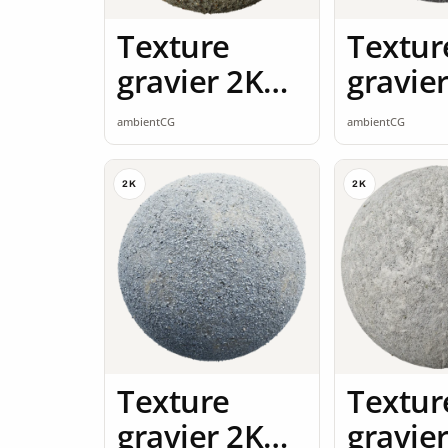
Texture
Textur
gravier 2K
gravie
seamless
seamle
ambientCG
ambientCG
2K
2K
Texture
Textur
gravier 2K
gravie