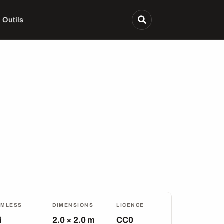
Outils
AMLESS
DIMENSIONS
LICENCE
i
2.0 × 2.0 m
CC0