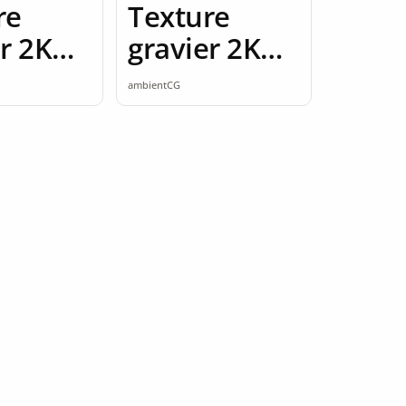
re
Texture
r 2K
gravier 2K
ess
seamless
ambientCG