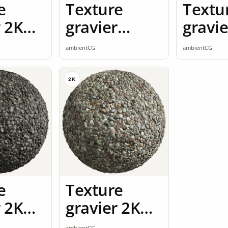
e
Texture
Textu
r 2K
gravier
gravie
ss
ardoise 2K
seaml
ambientCG
ambientCG
seamless
2K
e
Texture
r 2K
gravier 2K
ss
seamless
ambientCG