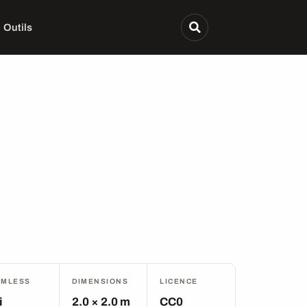
Outils
AMLESS
DIMENSIONS
LICENCE
i
2.0 × 2.0 m
CC0