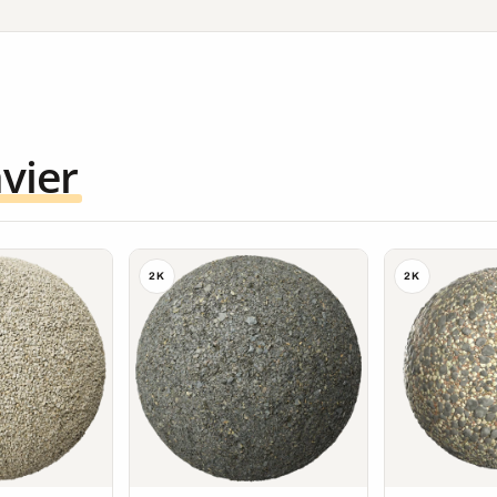
vier
2K
2K