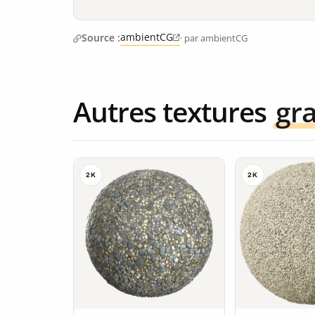
ambientCG
Source :
· par ambientCG
Autres textures
gra
2K
2K