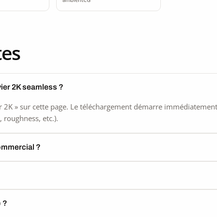
tes
vier 2K seamless ?
 2K » sur cette page. Le téléchargement démarre immédiatement, s
 roughness, etc.).
commercial ?
) ?