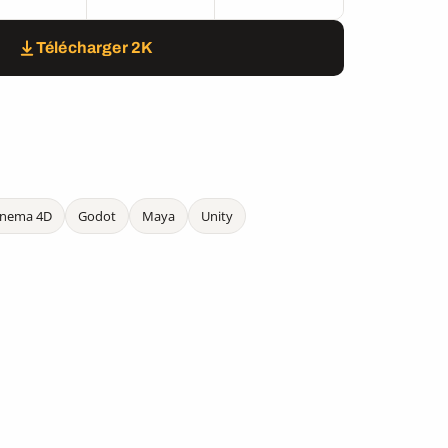
Télécharger 2K
inema 4D
Godot
Maya
Unity