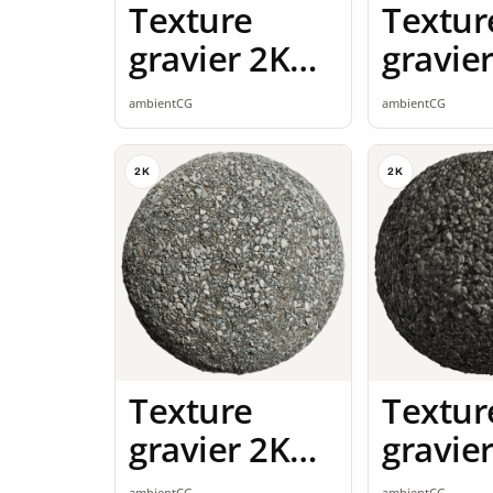
Texture
Textur
gravier 2K
gravie
seamless
seamle
ambientCG
ambientCG
2K
2K
Texture
Textur
gravier 2K
gravie
seamless
seamle
ambientCG
ambientCG