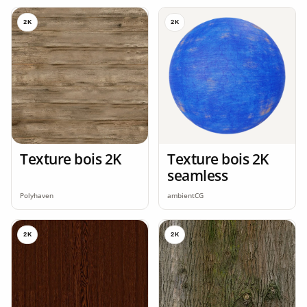
2K
2K
Texture bois 2K
Texture bois 2K
seamless
Polyhaven
ambientCG
2K
2K