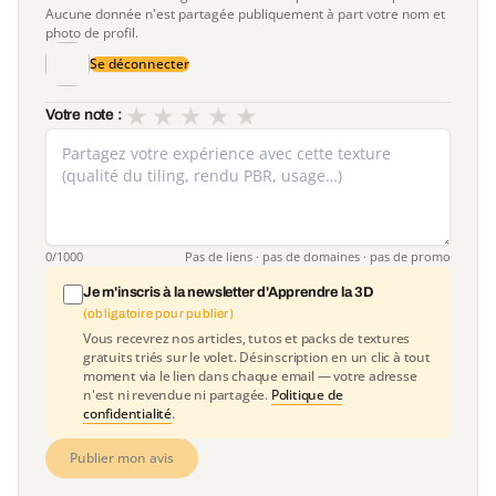
Aucune donnée n'est partagée publiquement à part votre nom et
photo de profil.
Se déconnecter
★
★
★
★
★
Votre note :
0
/1000
Pas de liens · pas de domaines · pas de promo
Je m'inscris à la newsletter d'Apprendre la 3D
(obligatoire pour publier)
Vous recevrez nos articles, tutos et packs de textures
gratuits triés sur le volet. Désinscription en un clic à tout
moment via le lien dans chaque email — votre adresse
n'est ni revendue ni partagée.
Politique de
confidentialité
.
Publier mon avis