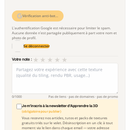
Vérification anti-bot…
L'authentification Google est nécessaire pour limiter le spam.
Aucune donnée n'est partagée publiquement à part votre nom et
photo de profil.
Se déconnecter
★
★
★
★
★
Votre note :
0
/1000
Pas de liens · pas de domaines · pas de promo
Je m'inscris à la newsletter d'Apprendre la 3D
(obligatoire pour publier)
Vous recevrez nos articles, tutos et packs de textures
gratuits triés sur le volet. Désinscription en un clic à tout
moment via le lien dans chaque email — votre adresse