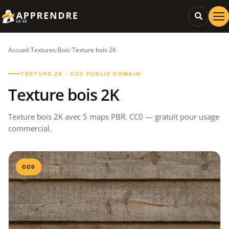
Accueil
/
Textures
/
Bois
/
Texture bois 2K
TEXTURE 2K · CC0 PUBLIC DOMAIN
Texture bois 2K
Texture bois 2K avec 5 maps PBR. CC0 — gratuit pour usage
commercial.
CC0