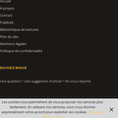
Accueil
À propos
Contact
Publicité
Bibliothèque de textures
Plan du site
Mentions légales
Politique de confidentialité
SUIVEZ-NOUS
Une question ? Une suggestion d'article ? On vous répond.
Les cookies nous permettent de vous proposer nos services plus
© Apprendre-la-3D.fr — 2026
facilement. En utilisant nos services, vous nous donnez
Mentions légales
Confidentialité
Contact
expressément votre accord pour exploiter ces cookies.
En savoir
plus
OK