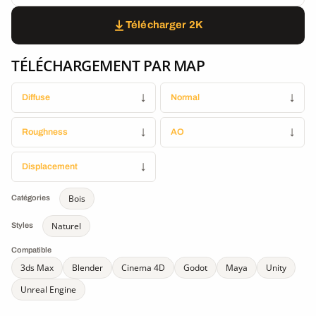
Télécharger 2K
TÉLÉCHARGEMENT PAR MAP
Diffuse
↓
Normal
↓
Roughness
↓
AO
↓
Displacement
↓
Bois
Catégories
Naturel
Styles
Compatible
3ds Max
Blender
Cinema 4D
Godot
Maya
Unity
Unreal Engine