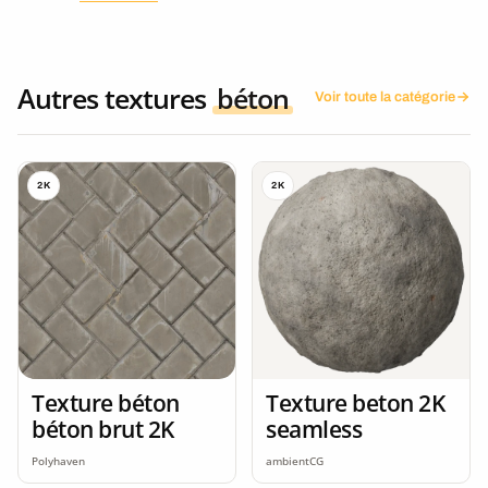
Autres textures
béton
Voir toute la catégorie
2K
2K
Texture béton
Texture beton 2K
béton brut 2K
seamless
Polyhaven
ambientCG