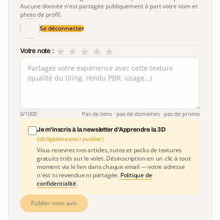
Aucune donnée n'est partagée publiquement à part votre nom et
photo de profil.
Se déconnecter
★
★
★
★
★
Votre note :
0
/1000
Pas de liens · pas de domaines · pas de promo
Je m'inscris à la newsletter d'Apprendre la 3D
(obligatoire pour publier)
Vous recevrez nos articles, tutos et packs de textures
gratuits triés sur le volet. Désinscription en un clic à tout
moment via le lien dans chaque email — votre adresse
n'est ni revendue ni partagée.
Politique de
confidentialité
.
Publier mon avis