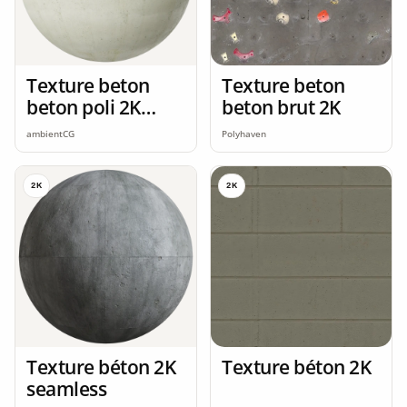
Texture beton
Texture beton
beton poli 2K
beton brut 2K
seamless
ambientCG
Polyhaven
2K
2K
Texture béton 2K
Texture béton 2K
seamless