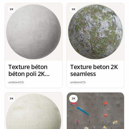
2K
2K
Texture béton
Texture beton 2K
béton poli 2K
seamless
seamless
ambientCG
ambientCG
2K
2K