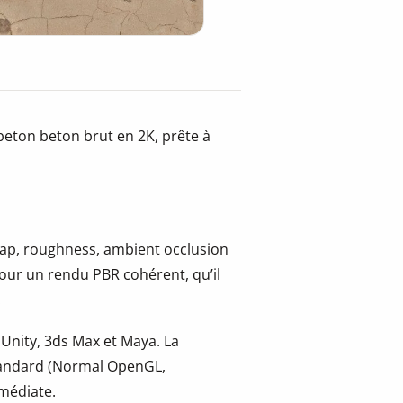
beton beton brut en 2K, prête à
 map, roughness, ambient occlusion
pour un rendu PBR cohérent, qu’il
.
 Unity, 3ds Max et Maya. La
tandard (Normal OpenGL,
mmédiate.