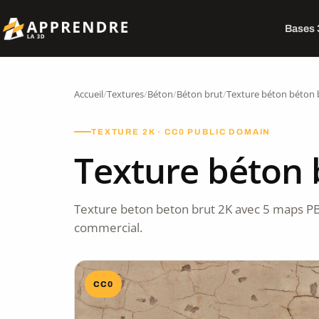
Bases
Accueil
/
Textures
/
Béton
/
Béton brut
/
Texture béton béton 
TEXTURE 2K · CC0 PUBLIC DOMAIN
Texture béton 
Texture beton beton brut 2K avec 5 maps PB
commercial.
CC0