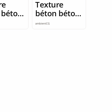
re
Texture
 béton
béton béton
K
brut 2K
ambientCG
ess
seamless