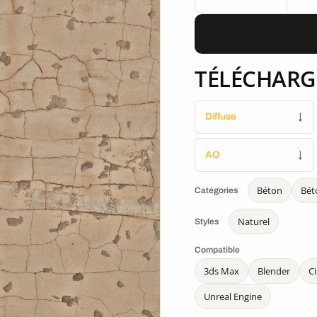
TÉLÉCHARG
Diffuse
↓
AO
↓
Béton
Bét
Catégories
Naturel
Styles
Compatible
3ds Max
Blender
C
Unreal Engine