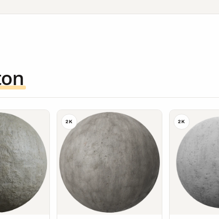
ton
2K
2K