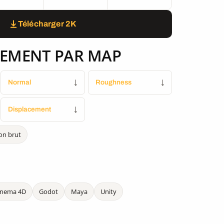
Télécharger 2K
EMENT PAR MAP
Normal
↓
Roughness
↓
Displacement
↓
on brut
inema 4D
Godot
Maya
Unity