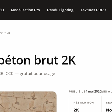
 3D
Modélisation Pro
Rendu Lighting
Textures PBR
brut 2K
béton brut 2K
R. CC0 — gratuit pour usage
4 mai 2026
PUBLIÉ LE
MIS À
RÉSOLUTION
SE
2K
No