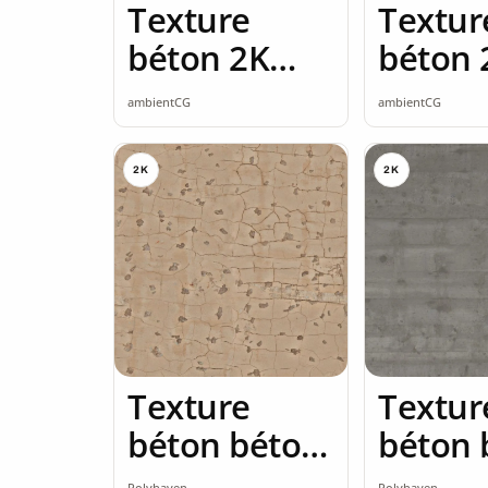
Texture
Textur
béton 2K
béton 
seamless
seamle
ambientCG
ambientCG
2K
2K
Texture
Textur
béton béton
béton 
brut 2K
brut 2
Polyhaven
Polyhaven