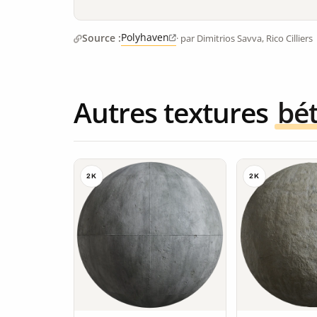
Polyhaven
Source :
· par Dimitrios Savva, Rico Cilliers
Autres textures
bé
2K
2K