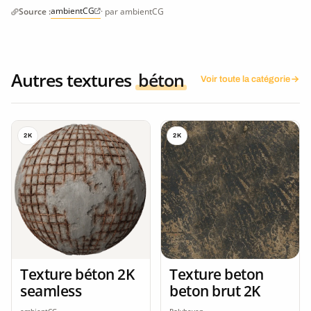
ambientCG
Source :
· par ambientCG
Autres textures
béton
Voir toute la catégorie
2K
2K
Texture béton 2K
Texture beton
seamless
beton brut 2K