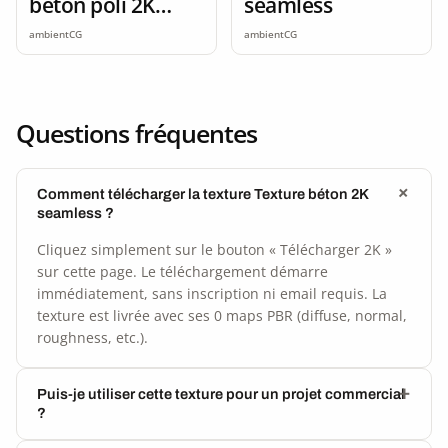
béton poli 2K
seamless
seamless
ambientCG
ambientCG
Questions fréquentes
Comment télécharger la texture Texture béton 2K
seamless ?
Cliquez simplement sur le bouton « Télécharger 2K »
sur cette page. Le téléchargement démarre
immédiatement, sans inscription ni email requis. La
texture est livrée avec ses 0 maps PBR (diffuse, normal,
roughness, etc.).
Puis-je utiliser cette texture pour un projet commercial
?