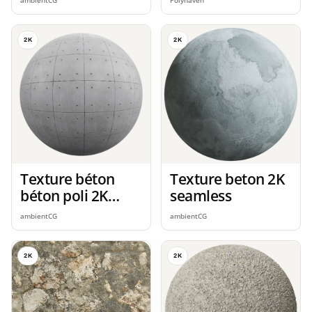
ambientCG
Polyhaven
2K
2K
Texture béton
Texture beton 2K
béton poli 2K
seamless
seamless
ambientCG
ambientCG
2K
2K