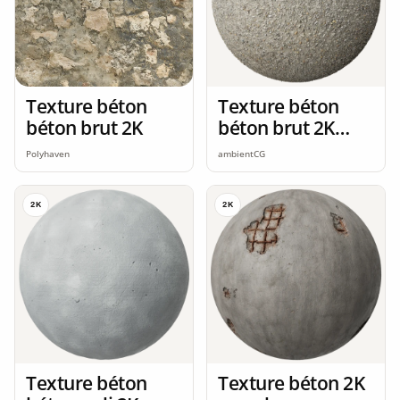
Texture béton
Texture béton
béton brut 2K
béton brut 2K
seamless
Polyhaven
ambientCG
2K
2K
Texture béton
Texture béton 2K