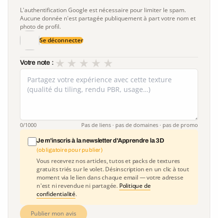
L'authentification Google est nécessaire pour limiter le spam.
Aucune donnée n'est partagée publiquement à part votre nom et
photo de profil.
Se déconnecter
★
★
★
★
★
Votre note :
0
/1000
Pas de liens · pas de domaines · pas de promo
Je m'inscris à la newsletter d'Apprendre la 3D
(obligatoire pour publier)
Vous recevrez nos articles, tutos et packs de textures
gratuits triés sur le volet. Désinscription en un clic à tout
moment via le lien dans chaque email — votre adresse
n'est ni revendue ni partagée.
Politique de
confidentialité
.
Publier mon avis