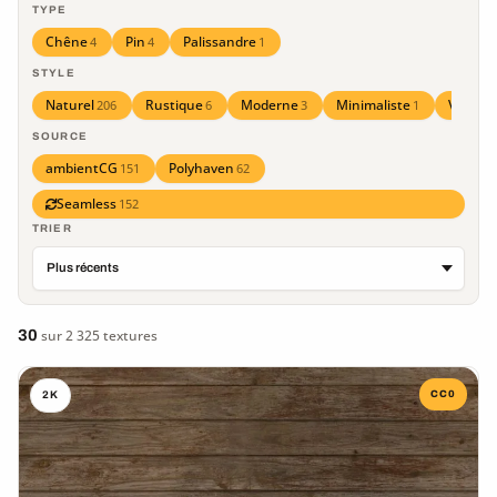
TYPE
Chêne
Pin
Palissandre
4
4
1
STYLE
Naturel
Rustique
Moderne
Minimaliste
Vintage
206
6
3
1
SOURCE
ambientCG
Polyhaven
151
62
Seamless
152
TRIER
30
sur 2 325 textures
CC0
2K