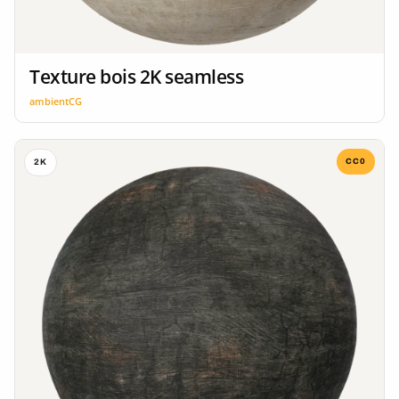
Texture bois 2K seamless
ambientCG
CC0
2K