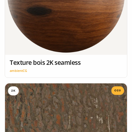
Texture bois 2K seamless
ambientCG
CC0
2K