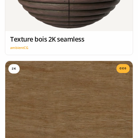
Texture bois 2K seamless
ambientCG
CC0
2K