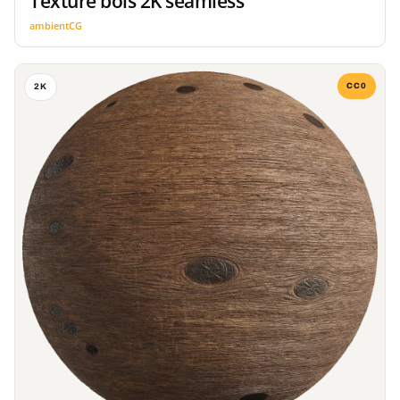
Texture bois 2K seamless
ambientCG
CC0
2K