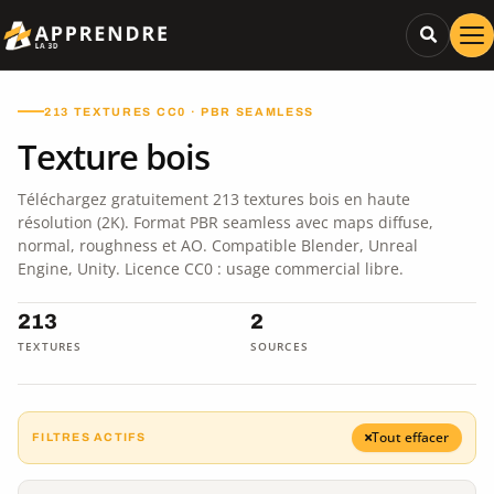
213 TEXTURES CC0 · PBR SEAMLESS
Texture bois
Téléchargez gratuitement 213 textures bois en haute
résolution (2K). Format PBR seamless avec maps diffuse,
normal, roughness et AO. Compatible Blender, Unreal
Engine, Unity. Licence CC0 : usage commercial libre.
213
2
TEXTURES
SOURCES
Tout effacer
FILTRES ACTIFS