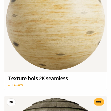
Texture bois 2K seamless
ambientCG
CC0
2K