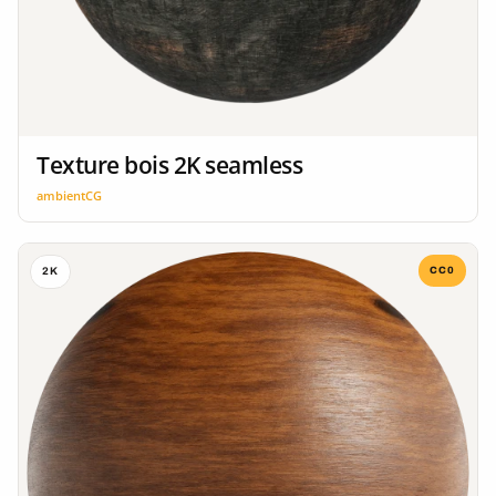
Texture bois 2K seamless
ambientCG
CC0
2K