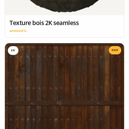
Texture bois 2K seamless
ambientCG
CC0
2K