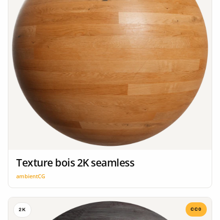
Texture bois 2K seamless
ambientCG
CC0
2K