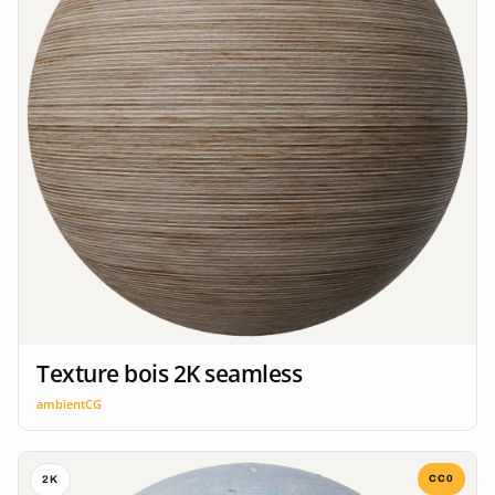
Texture bois 2K seamless
ambientCG
CC0
2K