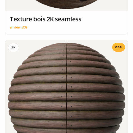
Texture bois 2K seamless
ambientCG
CC0
2K