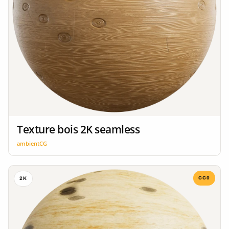
Texture bois 2K seamless
ambientCG
CC0
2K