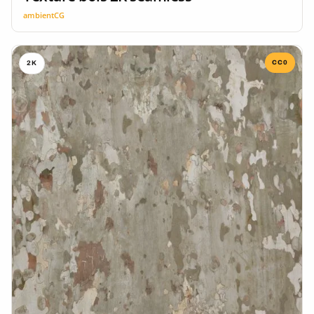
ambientCG
CC0
2K