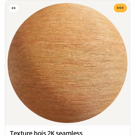
CC0
2K
Texture bois 2K seamless