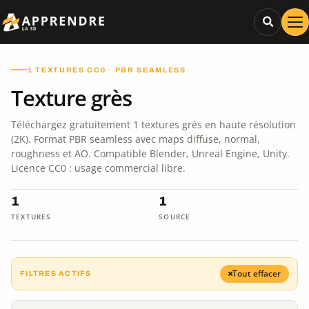
1 TEXTURES CC0 · PBR SEAMLESS
Texture grès
Téléchargez gratuitement 1 textures grès en haute résolution
(2K). Format PBR seamless avec maps diffuse, normal,
roughness et AO. Compatible Blender, Unreal Engine, Unity.
Licence CC0 : usage commercial libre.
1
1
TEXTURES
SOURCE
Tout effacer
FILTRES ACTIFS