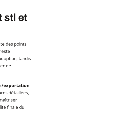
stl et
te des points
reste
adoption, tandis
vec de
n/exportation
res détaillées,
maîtriser
té finale du