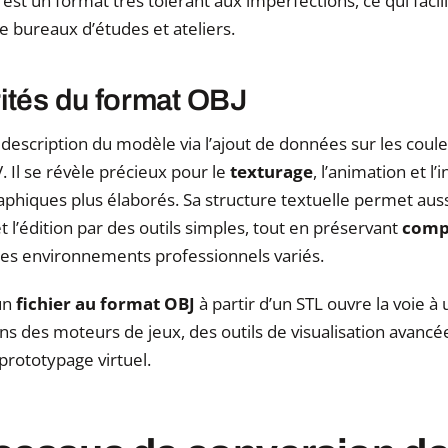
’est un format très tolérant aux imperfections, ce qui facil
e bureaux d’études et ateliers.
rités du format OBJ
a description du modèle via l’ajout de données sur les coule
 Il se révèle précieux pour le
texturage
, l’animation et l
aphiques plus élaborés. Sa structure textuelle permet aus
 l’édition par des outils simples, tout en préservant
compa
 des environnements professionnels variés.
 un
fichier au format OBJ
à partir d’un STL ouvre la voie à
s des moteurs de jeux, des outils de visualisation avancé
prototypage virtuel.