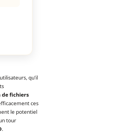
lisateurs, qu’il
ts
 de fichiers
 efficacement ces
nt le potentiel
un tour
D
.