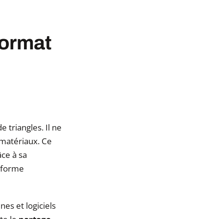
format
 triangles. Il ne
 matériaux. Ce
ce à sa
a forme
es et logiciels