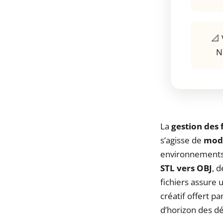
📐 
N
La
gestion des 
s’agisse de
modé
environnements l
STL vers OBJ
, 
fichiers assure
créatif offert p
d’horizon des dé