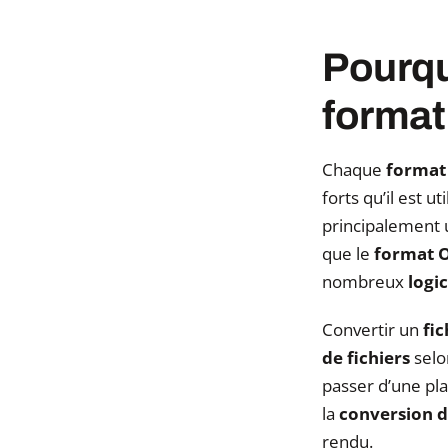
Pourquo
format
Chaque
format 
forts qu’il est 
principalement ut
que le
format 
nombreux
logi
Convertir un
fic
de fichiers
selon
passer d’une pl
la
conversion d
rendu.