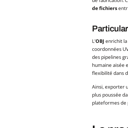
de fabrication. C
de fichiers
entr
Particula
L’
OBJ
enrichit l
coordonnées UV.
des pipelines gr
humaine aisée et
flexibilité dans
Ainsi, exporter
plus poussée dan
plateformes de 