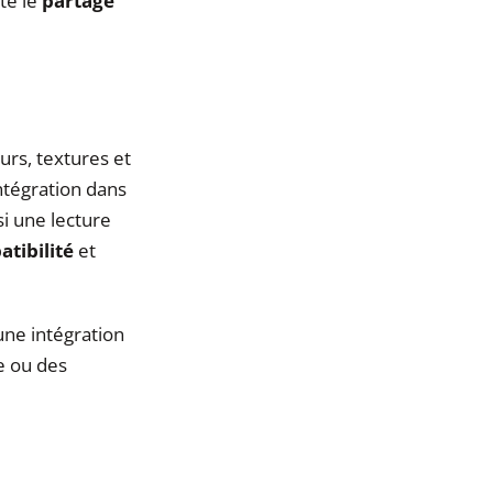
ite le
partage
urs, textures et
’intégration dans
si une lecture
tibilité
et
 une intégration
e ou des