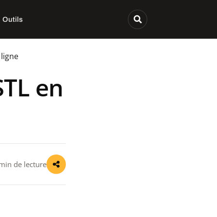
Outils
 ligne
STL en
e
min de lecture