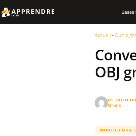
Bases
Accueil
-
Outils gr
Conver
OBJ g
RÉDACTEU
Bruno
OUTILS GRAT