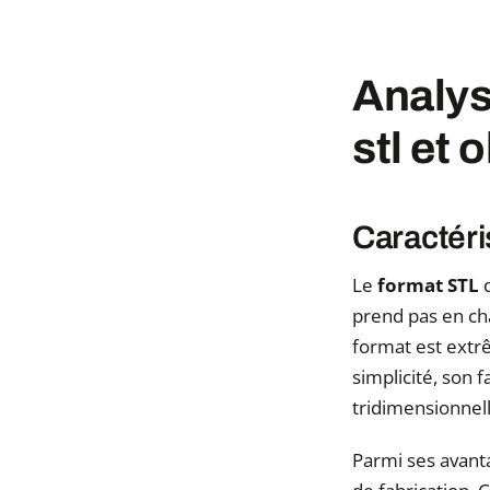
Analys
stl et o
Caractéri
Le
format STL
d
prend pas en ch
format est extr
simplicité, son f
tridimensionnell
Parmi ses avant