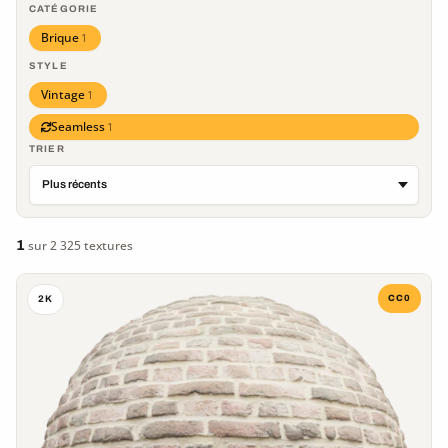
CATÉGORIE
Brique
1
STYLE
Vintage
1
Seamless
1
TRIER
1
sur 2 325 textures
CC0
2K